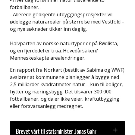
- Hver dag forsvinner natur tilsvarende to
fotballbaner.
- Allerede godkjente utbyggingsprosjekter vil
ødelegge naturarealer på størrelse med Vestfold –
og nye søknader tikker inn daglig.
Halvparten av norske naturtyper er på Rødlista,
og en fjerdedel er trua. Hovedårsaken?
Menneskeskapte arealendringer.
En rapport fra Norkart (bestilt av Sabima og WWF)
avslører at kommunene planlegger å bygge ned
2,5 milliarder kvadratmeter natur – kun til boliger,
hytter og næringsbygg. Det tilsvarer 300 000
fotballbaner, og da er ikke veier, kraftutbygging
eller forsvarsanlegg medregnet.
Brevet vårt til statsminister Jonas Gahr