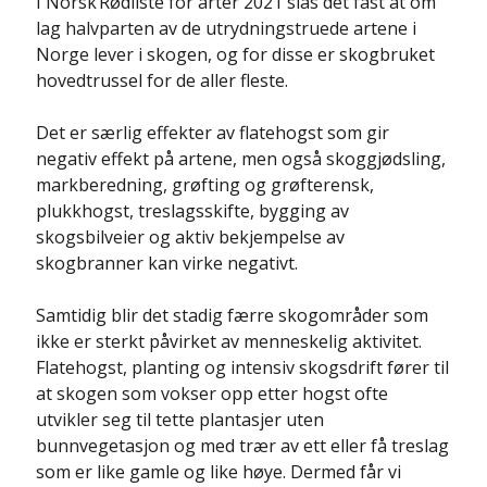
I Norsk Rødliste for arter 2021 slås det fast at om
lag halvparten av de utrydningstruede artene i
Norge lever i skogen, og for disse er skogbruket
hovedtrussel for de aller fleste.
Det er særlig effekter av flatehogst som gir
negativ effekt på artene, men også skoggjødsling,
markberedning, grøfting og grøfterensk,
plukkhogst, treslagsskifte, bygging av
skogsbilveier og aktiv bekjempelse av
skogbranner kan virke negativt.
Samtidig blir det stadig færre skogområder som
ikke er sterkt påvirket av menneskelig aktivitet.
Flatehogst, planting og intensiv skogsdrift fører til
at skogen som vokser opp etter hogst ofte
utvikler seg til tette plantasjer uten
bunnvegetasjon og med trær av ett eller få treslag
som er like gamle og like høye. Dermed får vi