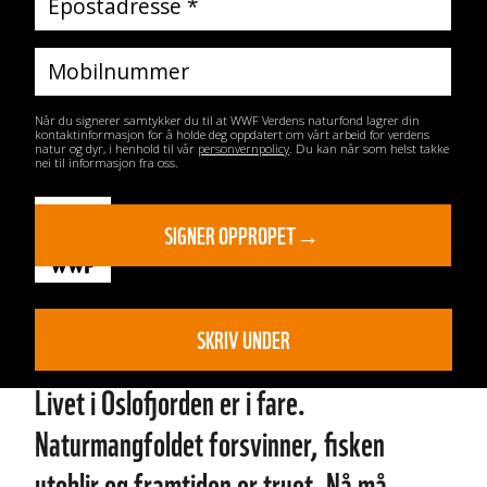
Når du signerer samtykker du til at WWF Verdens naturfond lagrer din
kontaktinformasjon for å holde deg oppdatert om vårt arbeid for verdens
natur og dyr, i henhold til vår
personvernpolicy
. Du kan når som helst takke
nei til informasjon fra oss.
SKRIV UNDER
Livet i Oslofjorden er i fare.
Naturmangfoldet forsvinner, fisken
uteblir og framtiden er truet. Nå må